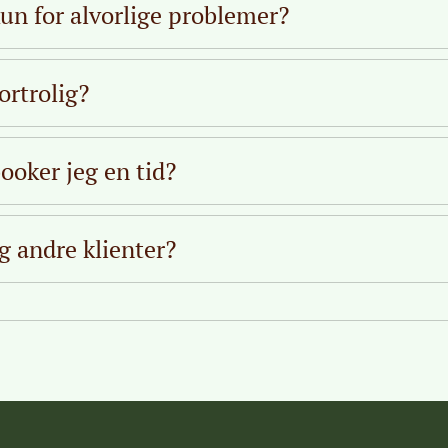
d i din hverdag.
s. Men de fleste klienter ser en mærkbar forbedring efter to
 kun for alvorlige problemer?
i vil sammen finde ud af, hvad der fungerer bedst for dig.
re nyttig for alle, der ønsker at få hjælp til at håndtere ud
 og små. Du behøver ikke at vente, til du er alvorligt stresse
fortrolig?
t søge hjælp. Mange af mine klienter kommer for at få støtt
entale sundhed og skabe en bedre balance i livet.
eler i terapi, er fortroligt. Jeg følger Dansk Psykoterapeut
jer for at beskytte dit privatliv og sikre, at du føler dig try
ooker jeg en tid?
 er nogle få undtagelser: Hvis du tilstår alvorlige forbrydel
ømt for, hvis du fortæller om planer om terror, eller hvis d
tation har vi en kort telefonsamtale, hvor vi får afklaret, o
n, så er jeg forpligtet til at underrette myndighederne.
i er vejen frem for dig. Skriv til mig
her
. Hvis du har spørg
g andre klienter?
l at ringe eller sende en sms:
30 91 92 66
.
ger diskret placeret i baghuset Gl. Kongevej 161. Der er ligg
, så man kan ikke se, hvem der er gæst hvor. Når du anko
19266
, og så lukker jeg dig ind. Der er ikke noget ventevæ
d i klinikken. Der er 30 minutter mellem hver aftale, så d