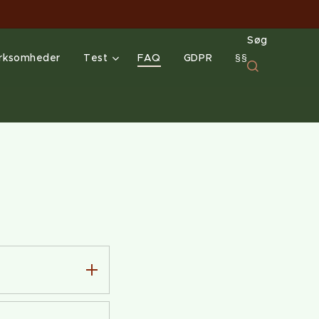
Søg
irksomheder
Test
FAQ
GDPR
§§
å, hvordan
 tanker,