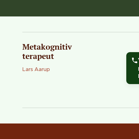
Metakognitiv
terapeut
Lars Aarup