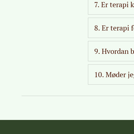
til at arbejde me
forløb, der er en
7. Er terapi
konsultationer. V
Nej, terapi kan væ
livet – både store
8. Er terapi 
deprimeret, for a
forbedre deres m
Ja, alt, hvad du d
etiske retningslin
9. Hvordan b
forløbet. Men der
andre er blevet d
Før første konsul
om misrøgt af bør
metakognitiv terap
10. Møder je
også velkommen ti
Nej. Klinikken lig
små virksomheder
du til mig tlf.:
309
kommer direkte in
andre klienter.