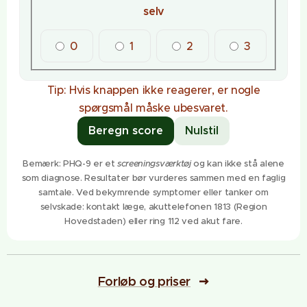
selv
0
1
2
3
Tip: Hvis knappen ikke reagerer, er nogle
spørgsmål måske ubesvaret.
Beregn score
Nulstil
Bemærk: PHQ-9 er et
screeningsværktøj
og kan ikke stå alene
som diagnose. Resultater bør vurderes sammen med en faglig
samtale. Ved bekymrende symptomer eller tanker om
selvskade: kontakt læge, akuttelefonen 1813 (Region
Hovedstaden) eller ring 112 ved akut fare.
Forløb og priser