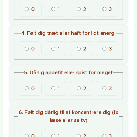
0
1
2
3
4. Følt dig træt eller haft for lidt energi
0
1
2
3
5. Dårlig appetit eller spist for meget
0
1
2
3
6. Følt dig dårlig til at koncentrere dig (fx
læse eller se tv)
0
1
2
3