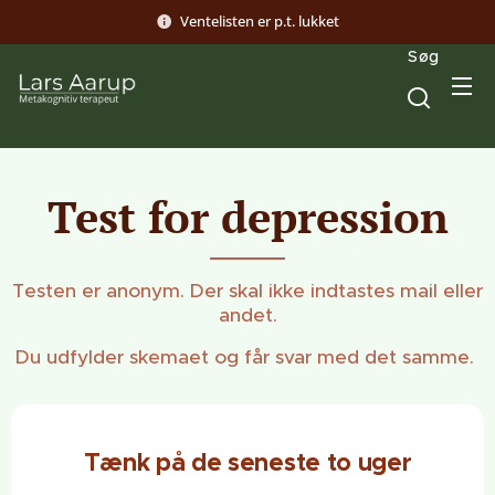
Ventelisten er p.t. lukket
Søg
Test for depression
Testen er anonym. Der skal ikke indtastes mail eller
andet.
Du udfylder skemaet og får svar med det samme.
Tænk på de seneste to uger