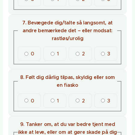
7. Bevægede dig/talte så langsomt, at
andre bemærkede det – eller modsat:
rastløs/urolig
0
1
2
3
8. Følt dig dårlig tilpas, skyldig eller som
en fiasko
0
1
2
3
9. Tanker om, at du var bedre tjent med
ikke at leve, eller om at gøre skade på dig