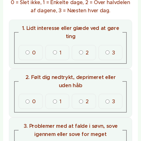
0 = Slet ikke, 1 = Enkelte dage, 2 = Over halvdelen
af dagene, 3 = Næsten hver dag.
1. Lidt interesse eller glæde ved at gøre
ting
0
1
2
3
2. Følt dig nedtrykt, deprimeret eller
uden håb
0
1
2
3
3. Problemer med at falde i søvn, sove
igennem eller sove for meget